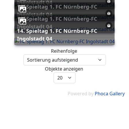
Ingolstadt 04
14. Spieltag 1. FC Nürnberg-FC
Ingolstadt 04
14. Spieltag 1. FC Nürnberg-FC
Ingolstadt 04
14. Spieltag 1. FC Nürnberg-FC
Ingolstadt 04
Reihenfolge
Objekte anzeigen
Powered by
Phoca Gallery