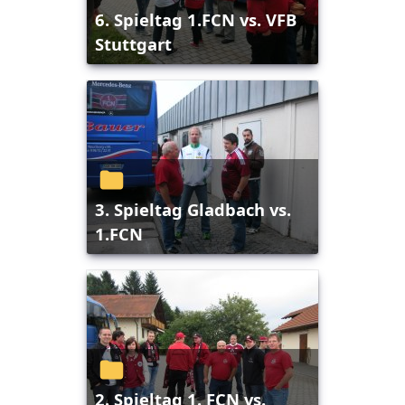
6. Spieltag 1.FCN vs. VFB
Stuttgart
3. Spieltag Gladbach vs.
1.FCN
2. Spieltag 1. FCN vs.