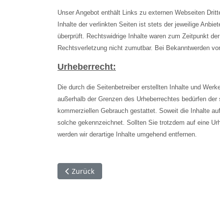
Unser Angebot enthält Links zu externen Webseiten Dritt
Inhalte der verlinkten Seiten ist stets der jeweilige Anb
überprüft. Rechtswidrige Inhalte waren zum Zeitpunkt der 
Rechtsverletzung nicht zumutbar. Bei Bekanntwerden von
Urheberrecht:
Die durch die Seitenbetreiber erstellten Inhalte und Werk
außerhalb der Grenzen des Urheberrechtes bedürfen der sc
kommerziellen Gebrauch gestattet. Soweit die Inhalte auf 
solche gekennzeichnet. Sollten Sie trotzdem auf eine U
werden wir derartige Inhalte umgehend entfernen.
Vorheriger Beitrag: Willkommen auf der Hom
Zurück