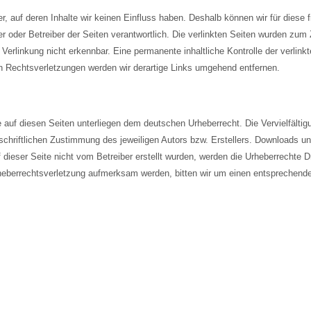
er, auf deren Inhalte wir keinen Einfluss haben. Deshalb können wir für dies
ieter oder Betreiber der Seiten verantwortlich. Die verlinkten Seiten wurden z
Verlinkung nicht erkennbar. Eine permanente inhaltliche Kontrolle der verlink
 Rechtsverletzungen werden wir derartige Links umgehend entfernen.
e auf diesen Seiten unterliegen dem deutschen Urheberrecht. Die Vervielfältig
hriftlichen Zustimmung des jeweiligen Autors bzw. Erstellers. Downloads und 
dieser Seite nicht vom Betreiber erstellt wurden, werden die Urheberrechte Dr
rheberrechtsverletzung aufmerksam werden, bitten wir um einen entsprechen
epage vom 1. FCN Fanclub Waldmünchen