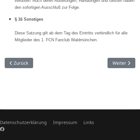
verboten. Auch deren Äußerungen, Handlungen und Gesten haben
den sofortigen Ausschluß zur Folge.
§ 16 Sonstiges
Diese Satzung gilt ab dem Tag des Eintritts verbindlich für alle
Mitglieder des 1. FCN Fanclub Waldmünchen.
Vorheriger Beitrag: Vorstandschaft
Nächster Bei
Zurück
Weiter
Datenschutzerklärung
Impressum
Links